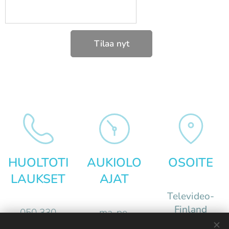
Tilaa nyt
HUOLTOTI
AUKIOLO
OSOITE
LAUKSET
AJAT
Televideo-
Finland
050 330
ma-pe,
Linnanrakent
5787
sopimuksen