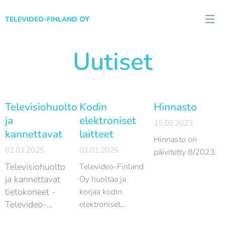
OY
TELEVIDEO-FINLAND
Uutiset
Televisiohuolto
Kodin
Hinnasto
ja
elektroniset
15.08.2023
kannettavat
laitteet
Hinnasto on
01.01.2025
01.01.2025
päivitetty 8/2023.
Televisiohuolto
Televideo-Finland
ja kannettavat
Oy huoltaa ja
tietokoneet -
korjaa kodin
Televideo-
elektroniset
Finland Oy
laitteet. Voit tilata