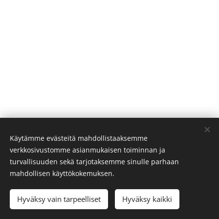
meidät
kotikäynnille tai
hyödyntää
noutopalveluamme
raskaiden kodin
elektronisten
laitteiden suhteen.
Käytämme evästeitä mahdollistaaksemme
verkkosivustomme asianmukaisen toiminnan ja
turvallisuuden sekä tarjotaksemme sinulle parhaan
mahdollisen käyttökokemuksen.
TELEVIDEO-FINLAND OY | HOIDETAAN LAITTEESI KUNTOON
Hyväksy vain tarpeelliset
Hyväksy kaikki
All rights reserved - Kaikki oikeudet pidätetään 2018
Evästeet